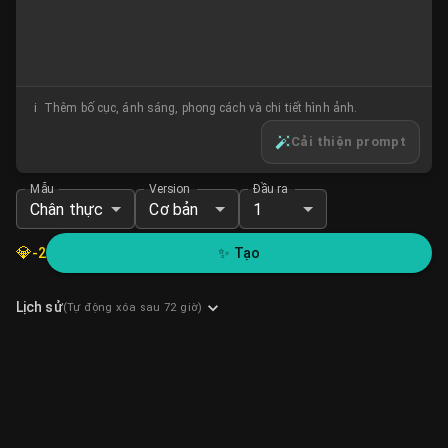
i
Thêm bố cục, ánh sáng, phong cách và chi tiết hình ảnh.
Cải thiện prompt
Mẫu
Version
Đầu ra
Chân thực
Cơ bản
1
💎
-
2
✨
Tạo
Lịch sử
(Tự động xóa sau 72 giờ)