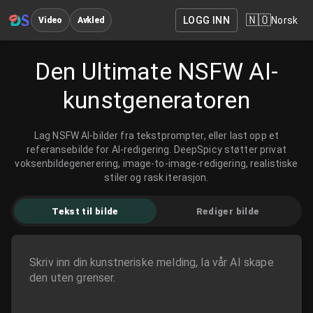
🇳🇴
LOGG INN
Norsk
Video
Avkled
Den Ultimate NSFW AI-
kunstgeneratoren
Lag NSFW AI-bilder fra tekstprompter, eller last opp et
referansebilde for AI-redigering. DeepSpicy støtter privat
voksenbildegenerering, image-to-image-redigering, realistiske
stiler og rask iterasjon.
Tekst til bilde
Rediger bilde