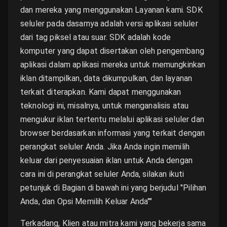
dan mereka yang menggunakan Layanan kami. SDK
seluler pada dasarnya adalah versi aplikasi seluler
dari tag piksel atau suar. SDK adalah kode
komputer yang dapat disertakan oleh pengembang
aplikasi dalam aplikasi mereka untuk memungkinkan
iklan ditampilkan, data dikumpulkan, dan layanan
terkait diterapkan. Kami dapat menggunakan
teknologi ini, misalnya, untuk menganalisis atau
mengukur iklan tertentu melalui aplikasi seluler dan
browser berdasarkan informasi yang terkait dengan
perangkat seluler Anda. Jika Anda ingin memilih
keluar dari penyesuaian iklan untuk Anda dengan
cara ini di perangkat seluler Anda, silakan ikuti
petunjuk di Bagian di bawah ini yang berjudul "Pilihan
Anda, dan Opsi Memilih Keluar Anda""
Terkadang, Klien atau mitra kami yang bekerja sama