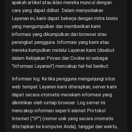
apakah artikel atau iklan mereka muncul dengan
cara yang dapat dilihat. Dalam menyediakan
Layanan ini, kami dapat bekerja dengan mitra bisnis
yang mengumpulkan dan memberikan kami
informasi yang dikumpulkan dari browser atau
perangkat pengguna. Informasi yang kami atau
mereka kumpulkan melalui Layanan kami (disebut
dalam Kebijakan Privasi dan Cookie ini sebagai
"Informasi Layanan") mencakup hal-hal berikut:
Informasi log. Ketika pengguna mengunjungi situs
web tempat Layanan kami diterapkan, server kami
dapat secara otomatis merekam informasi yang
dikirimkan oleh setiap browser. Log server ini
mencakup informasi seperti alamat Protokol
Internet ("IP") (nomor unik yang secara otomatis
ditetapkan ke komputer Anda), tanggal dan waktu,