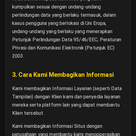
kumpulkan sesuai dengan undang-undang
perlindungan data yang berlaku termasuk, dalam
kasus pengguna yang berlokasi di Uni Eropa,
undang-undang yang berlaku yang menerapkan
Petunjuk Perlindungan Data 95/46/EEC, Peraturan
Privasi dan Komunikasi Elektronik (Petunjuk EC)
2003.
3. Cara Kami Membagikan Informasi
Kami membagikan Informasi Layanan (seperti Data
Tampilan) dengan Klien kami dan penyedia layanan
mereka serta platform lain yang dapat membantu
Klien tersebut.
Kami membagikan Informasi Situs dengan
perusahaan yang membantu kami mengoperasikan