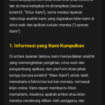
lain di mana kebijakan ini ditampilkan (secara
kolektif, "Situs Kami"), serta melalui layanan
teknologi analitik kami yang digunakan klien kami di
situs web dan aplikasi seluler mereka ("Layanan
Kami").
1. Informasi yang Kami Kumpulkan
Di antara layanan lainnya, kami menyediakan analitik
yang memungkinkan pengiklan, situs web dan
pengembang aplikasi, dan platform iklan pihak
ketiga (secara kolektif "Klien Kami") untuk lebih
memahami efektivitas konten mereka, termasuk
iklan online. Kami dapat membantu Klien
memahami, misalnya, apakah artikel atau iklan
mereka cenderung dilihat oleh pengguna, dan