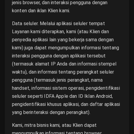
jenis browser, dan interaksi pengguna dengan
konten dan iklan Klien kami.
Data seluler. Melalui aplikasi seluler tempat
Layanan kami diterapkan, kami (atau Klien dan
penyedia aplikasi lain yang bekerja sama dengan
kami) juga dapat mengumpulkan informasi tentang
interaksi pengguna dengan aplikasi tersebut
(termasuk alamat IP Anda dan informasi stempel
waktu), dan informasi tentang perangkat seluler
pengguna (termasuk jenis perangkat, nama
handset, informasi sistem operasi, pengidentifikasi
seluler seperti IDFA Apple dan ID Iklan Android,
pengidentifikasi khusus aplikasi, dan daftar aplikasi
yang berinteraksi dengan perangkat).
Kami, mitra bisnis kami, atau Klien dapat
mengumpulkan informasi tentang browser,