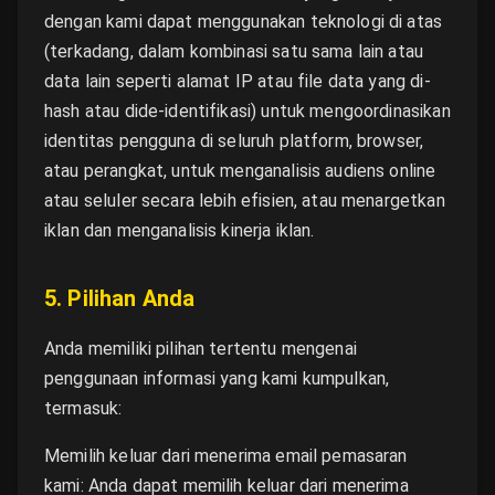
dengan kami dapat menggunakan teknologi di atas
(terkadang, dalam kombinasi satu sama lain atau
data lain seperti alamat IP atau file data yang di-
hash atau dide-identifikasi) untuk mengoordinasikan
identitas pengguna di seluruh platform, browser,
atau perangkat, untuk menganalisis audiens online
atau seluler secara lebih efisien, atau menargetkan
iklan dan menganalisis kinerja iklan.
5. Pilihan Anda
Anda memiliki pilihan tertentu mengenai
penggunaan informasi yang kami kumpulkan,
termasuk:
Memilih keluar dari menerima email pemasaran
kami: Anda dapat memilih keluar dari menerima