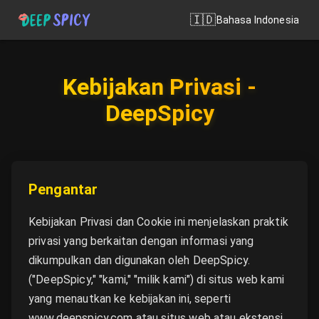
🇮🇩
Bahasa Indonesia
Kebijakan Privasi -
DeepSpicy
Pengantar
Kebijakan Privasi dan Cookie ini menjelaskan praktik
privasi yang berkaitan dengan informasi yang
dikumpulkan dan digunakan oleh DeepSpicy.
("DeepSpicy," "kami," "milik kami") di situs web kami
yang menautkan ke kebijakan ini, seperti
www.deepspicy.com atau situs web atau ekstensi