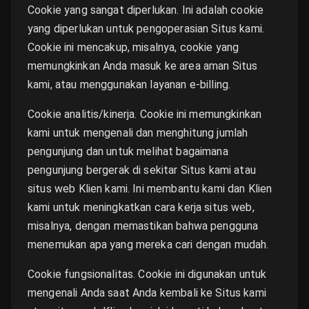
Cookie yang sangat diperlukan. Ini adalah cookie
yang diperlukan untuk pengoperasian Situs kami.
Cookie ini mencakup, misalnya, cookie yang
memungkinkan Anda masuk ke area aman Situs
kami, atau menggunakan layanan e-billing.
Cookie analitis/kinerja. Cookie ini memungkinkan
kami untuk mengenali dan menghitung jumlah
pengunjung dan untuk melihat bagaimana
pengunjung bergerak di sekitar Situs kami atau
situs web Klien kami. Ini membantu kami dan Klien
kami untuk meningkatkan cara kerja situs web,
misalnya, dengan memastikan bahwa pengguna
menemukan apa yang mereka cari dengan mudah.
Cookie fungsionalitas. Cookie ini digunakan untuk
mengenali Anda saat Anda kembali ke Situs kami