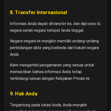
8. Transfer Internasional
Informasi Anda dapat ditransfer ke, dan diproses di,
negara selain negara tempat Anda tinggal.
Negara-negara ini mungkin memiliki undang-undang
perlindungan data yang berbeda dari hukum negara
Anda.
Kami mengambil pengamanan yang sesuai untuk
memastikan bahwa informasi Anda tetap
terlindungi sesuai dengan Kebijakan Privasi ini.
9. Hak Anda
Tergantung pada lokasi Anda, Anda mungkin