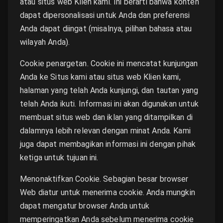
atau situs web Klien kami. Ini berarti bahwa konten
dapat dipersonalisasi untuk Anda dan preferensi
Anda dapat diingat (misalnya, pilihan bahasa atau
wilayah Anda).
Cookie penargetan. Cookie ini mencatat kunjungan
Anda ke Situs kami atau situs web Klien kami,
halaman yang telah Anda kunjungi, dan tautan yang
telah Anda ikuti. Informasi ini akan digunakan untuk
membuat situs web dan iklan yang ditampilkan di
dalamnya lebih relevan dengan minat Anda. Kami
juga dapat membagikan informasi ini dengan pihak
ketiga untuk tujuan ini.
Menonaktifkan Cookie. Sebagian besar browser
Web diatur untuk menerima cookie. Anda mungkin
dapat mengatur browser Anda untuk
memperingatkan Anda sebelum menerima cookie