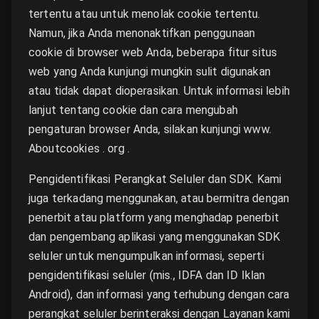
tertentu atau untuk menolak cookie tertentu.
Namun, jika Anda menonaktifkan penggunaan
cookie di browser web Anda, beberapa fitur situs
web yang Anda kunjungi mungkin sulit digunakan
atau tidak dapat dioperasikan. Untuk informasi lebih
lanjut tentang cookie dan cara mengubah
pengaturan browser Anda, silakan kunjungi www.
Aboutcookies . org .
Pengidentifikasi Perangkat Seluler dan SDK. Kami
juga terkadang menggunakan, atau bermitra dengan
penerbit atau platform yang menghadap penerbit
dan pengembang aplikasi yang menggunakan SDK
seluler untuk mengumpulkan informasi, seperti
pengidentifikasi seluler (mis., IDFA dan ID Iklan
Android), dan informasi yang terhubung dengan cara
perangkat seluler berinteraksi dengan Layanan kami