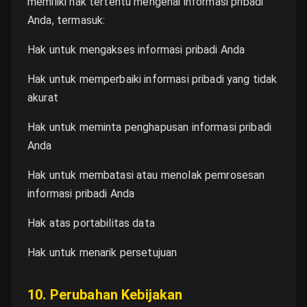
memiliki hak tertentu mengenai informasi pribadi
Anda, termasuk:
Hak untuk mengakses informasi pribadi Anda
Hak untuk memperbaiki informasi pribadi yang tidak
akurat
Hak untuk meminta penghapusan informasi pribadi
Anda
Hak untuk membatasi atau menolak pemrosesan
informasi pribadi Anda
Hak atas portabilitas data
Hak untuk menarik persetujuan
10. Perubahan Kebijakan