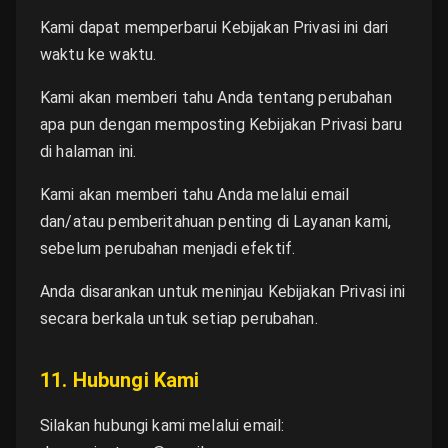
Kami dapat memperbarui Kebijakan Privasi ini dari
waktu ke waktu.
Kami akan memberi tahu Anda tentang perubahan
apa pun dengan memposting Kebijakan Privasi baru
di halaman ini.
Kami akan memberi tahu Anda melalui email
dan/atau pemberitahuan penting di Layanan kami,
sebelum perubahan menjadi efektif.
Anda disarankan untuk meninjau Kebijakan Privasi ini
secara berkala untuk setiap perubahan.
11. Hubungi Kami
Silakan hubungi kami melalui email: