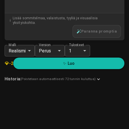
Lisää sommitelmaa, valaistusta, tyyliä ja visuaalisia
i
yksityiskohtia.
Paranna promptia
Malli
Version
Tulosteet
Realismi
Perus
1
💎
-
2
✨
Luo
Historia
(Poistetaan automaattisesti 72 tunnin kuluttua)