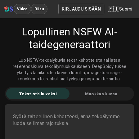
🇫🇮
KIRJAUDU SISÄÄN
Suomi
Video
Riisu
Lopullinen NSFW AI-
taidegeneraattori
Luo NSFW-tekoälykuvia tekstikehotteista tai lataa
referenssikuva tekoälymuokkaukseen. DeepSpicy tukee
yksityistä aikuisten kuvien luontia, image-to-image -
muokkausta, realistisia tyylejä ja nopeaa iterointia.
Tekstistä kuvaksi
Muokkaa kuvaa